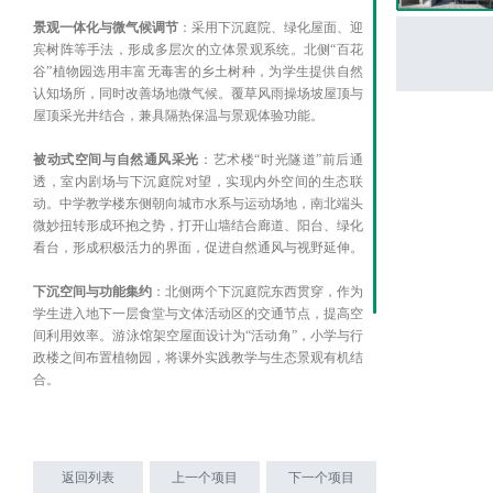
景观一体化与微气候调节
：采用下沉庭院、绿化屋面、迎
宾树阵等手法，形成多层次的立体景观系统。北侧“百花
谷”植物园选用丰富无毒害的乡土树种，为学生提供自然
认知场所，同时改善场地微气候。覆草风雨操场坡屋顶与
屋顶采光井结合，兼具隔热保温与景观体验功能。
被动式空间与自然通风采光
：艺术楼“时光隧道”前后通
透，室内剧场与下沉庭院对望，实现内外空间的生态联
动。中学教学楼东侧朝向城市水系与运动场地，南北端头
微妙扭转形成环抱之势，打开山墙结合廊道、阳台、绿化
看台，形成积极活力的界面，促进自然通风与视野延伸。
下沉空间与功能集约
：北侧两个下沉庭院东西贯穿，作为
学生进入地下一层食堂与文体活动区的交通节点，提高空
间利用效率。游泳馆架空屋面设计为“活动角”，小学与行
政楼之间布置植物园，将课外实践教学与生态景观有机结
合。
共享庭院与模块化布局
：中学部教学楼及宿舍楼围合成四
个庭院，通过统一形式语言塑造成整体，作为实践性教学
基地。庭院内散布大小各异的“活动角”，丰富课外活动场
返回列表
上一个项目
下一个项目
景，同时减少硬质铺装，增加生态渗透面积，营造亲近自