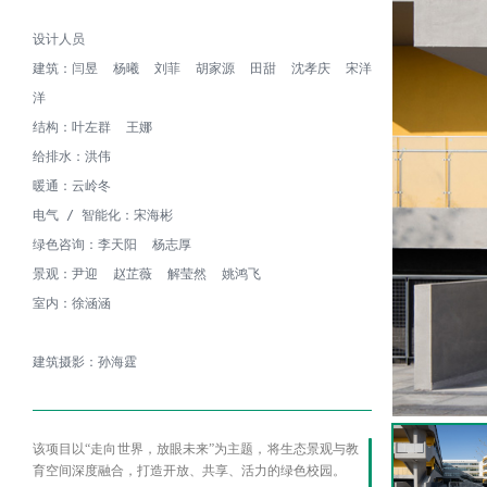
设计人员

建筑：闫昱  杨曦  刘菲  胡家源  田甜  沈孝庆  宋洋
洋

结构：叶左群  王娜

给排水：洪伟

暖通：云岭冬

电气 / 智能化：宋海彬

绿色咨询：李天阳  杨志厚

景观：尹迎  赵芷薇  解莹然  姚鸿飞

室内：徐涵涵

建筑摄影：孙海霆
该项目以“走向世界，放眼未来”为主题，将生态景观与教
育空间深度融合，打造开放、共享、活力的绿色校园。