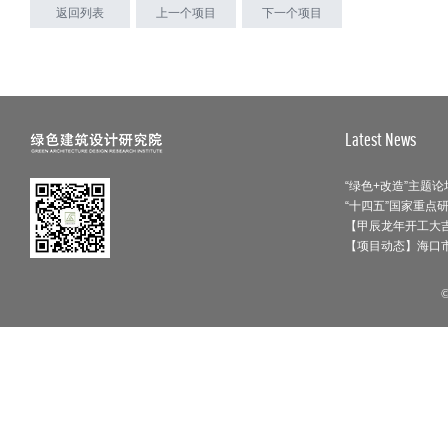
为人所用、充满活力的生态活力空间。另外，这个项目的
返回列表
上一个项目
下一个项目
建造过程采用了快速装配化技术，从结构到围护、景观、
室内装修，实现了一气呵成的整体建构。这种模式对于未
来城市改造更新，有着很好的示范意义和实践参考价值。
最终呈现的建筑风貌，就像最后那张草图所描绘的
——“大树下的绿色生活”。它保留了人们在城市建设之初
Latest News
的那份初心，也延续了场地本身的场所记忆，去实现建筑
与自然的共生。我最终想营造的，就是这样一片有生命力
的绿色社区。而且随着时间的推移，场地内的植被会不断
丰茂，整个社区会逐渐展现出满目绿意、光影斑驳的景
象，传递出顽强的生命力。
【甲辰龙年开工大吉
【项目动态】海口