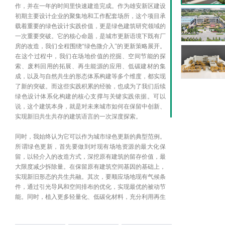
作，并在一年的时间里快速建造完成。作为雄安新区建设
初期主要设计企业的聚集地和工作配套场所，这个项目承
载着重要的绿色设计实践价值，更是绿色建筑研究领域的
一次重要突破。它的核心命题，是城市更新语境下既有厂
房的改造，我们全程围绕“绿色微介入”的更新策略展开。
在这个过程中，我们在场地价值的挖掘、空间节能的探
索、废料回用的拓展、再生能源的应用、低碳建材的集
成，以及与自然共生的形态体系构建等多个维度，都实现
了新的突破。而这些实践积累的经验，也成为了我们后续
绿色设计体系化构建的核心支撑与关键实践依据。可以
说，这个建筑本身，就是对未来城市如何在保留中创新、
实现新旧共生共存的建筑语言的一次深度探索。
同时，我始终认为它可以作为城市绿色更新的典型范例。
所谓绿色更新，首先要做到对现有场地资源的最大化保
留，以轻介入的改造方式，深挖原有建筑的留存价值，最
大限度减少拆除量。在保留原有建筑空间基因的基础上，
实现新旧形态的共生共融。其次，要顺应场地现有气候条
件，通过引光导风和空间排布的优化，实现最优的被动节
能。同时，植入更多轻量化、低碳化材料，充分利用再生
材料，整合废物资源化。核心是要摒弃传统更新中“大拆
大建”的粗放模式与形式化的表皮包装，真正去塑造更多