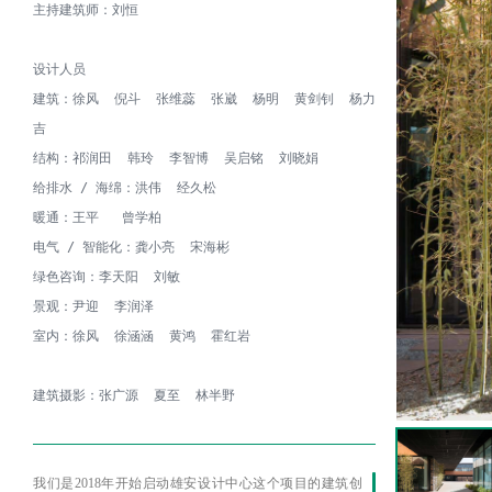
主持建筑师：刘恒

设计人员

建筑：徐风  倪斗  张维蕊  张崴  杨明  黄剑钊  杨力
吉

结构：祁润田  韩玲  李智博  吴启铭  刘晓娟

给排水 / 海绵：洪伟  经久松

暖通：王平   曾学柏

电气 / 智能化：龚小亮  宋海彬

绿色咨询：李天阳  刘敏

景观：尹迎  李润泽

室内：徐风  徐涵涵  黄鸿  霍红岩

建筑摄影：张广源  夏至  林半野
我们是2018年开始启动雄安设计中心这个项目的建筑创