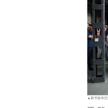
神秘面纱——施工建造进行时
“诗意的遮蔽”绿色建筑主题研讨论坛|
中国院联袂CADE材料研习社周五开
讲！
喜报 || 恭贺中国建设科技集团《新时
代高质量绿色建筑设计导则》获华夏
建设科学技术奖一等奖第一名
讲座 ║ 中国院绿色建筑设计培训系列
——刘恒院长主讲绿色建筑设计导则
宣贯
20220520——绿建院组织观看《绿色
建筑系列讲座》第一讲 以土为本——
探索绿色建筑新美学
喜报！雄安设计中心获得2020WA技
术进步奖|佳作奖（2020 WA
Technological Innovation Award |
哈尔滨工业大学（深圳）重点实验室
Highly Commended）
▲新书发布仪
集群项目 荣获 2021年度 “优路
杯”、“创新杯”与“龙图杯” 三项全国