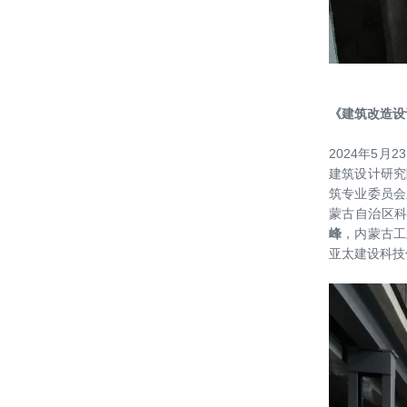
包头市中心区建设管理委员会主任王
凤强一行到访中国院考察交流
【新闻】总结回首再接再厉 同心同向
温暖如家
《建筑改造设
【开工大吉】虎年回望2022 瑞兔起飞
2024年5月
2023
建筑设计研究
筑专业委员会
喜讯 ║ 绿建院两项成果获选中国建
蒙古自治区
科“双70”（70项重大科研和70项重大
峰
，内蒙古工
亚太建设科技
工程）
【喜讯】中国计量科学研究院深圳技
术创新研究院项目中标
绿建院刘恒院长受邀参加“城市更新语
境下建筑师的历史责任”大师论坛（杭
州站）
【项目动态】揭开重庆大河文明馆的