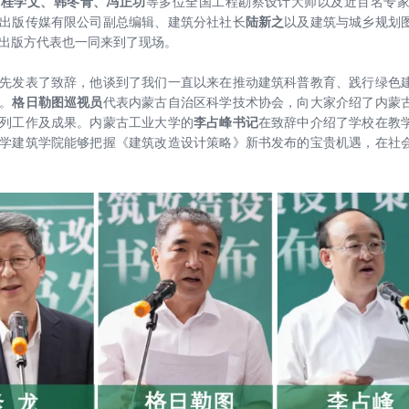
、桂学文、韩冬青、冯正功
等多位全国工程勘察设计大师以及近百名专
出版传媒有限公司副总编辑、建筑分社社长
陆新之
以及建筑与城乡规划
出版方代表也一同来到了现场。
先发表了致辞，他谈到了我们一直以来在推动建筑科普教育、践行绿色
。
格日勒图巡视员
代表内蒙古自治区科学技术协会，向大家介绍了内蒙
列工作及成果。内蒙古工业大学的
李占峰书记
在致辞中介绍了学校在教
学建筑学院能够把握《建筑改造设计策略》新书发布的宝贵机遇，在社