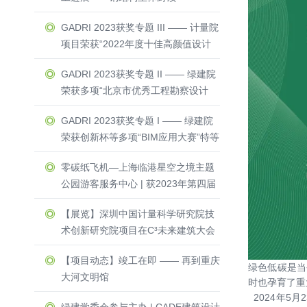
GADRI 2023获奖专题 III —— 计量院
项目荣获“2022年度十佳高颜值设计
方案”与“零能耗建筑”荣誉称号
GADRI 2023获奖专题 II —— 绿建院
荣获多项“北京市优秀工程勘察设计
奖”一等奖 & 二等奖
GADRI 2023获奖专题 I —— 绿建院
荣获创新杯等多项“BIM应用大赛”特等
奖 & 一等奖
零碳纸飞机—上海临港星空之境主题
公园游客服务中心 | 获2023年第四届
Active House Award中国区建筑竞赛
【展览】深圳中国计量科学研究院技
一等奖
术创新研究院项目在C³未来建筑大会
隆重亮相
【项目动态】竣工在即 —— 再到重庆
绿色低碳是当
大河文明馆
时也孕育了重
2024年5月