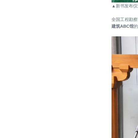
2019-2020年度建筑设计奖
▲新书发布仪
20210923——【参展】绿建院助力中
全国工程勘察
国院参加北京城市建筑双年展及颁奖
建筑ABC馆
的
典礼并喜获殊荣
20210801——中国院 • 绿色建筑设计
研究院 || “携手同心 绿色未来”主题交
流会暨2021年中工作启动会成功举办
20201029——随遇而生，因时而变
——中国建筑学会绿色建筑设计论坛
成功举办
20201017——哈尔滨工业大学（深
圳）重点实验室集群项目可研申报阶
段设计方案汇报会召开
20200618——刘恒院长做客AH成长
学院 探讨“向自然敞开的”绿色整合设
计
20200503——绿建院复工进行时：合
肥大科学装置集中区项目