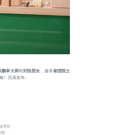
张鹏举大师
和
刘恒
院长
，邀请
崔愷院士
略》完成发布。