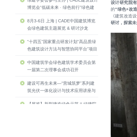
绿建学委会参与主办 | CADE建筑设计
设计研究院
博览会“低碳未来 · 绿色前行”绿色建
的
“绿色+改
筑主题展览 & 研讨沙龙圆满收官！
《建筑改造设
8月3-6日 上海 | CADE中国建筑博览
研讨，探索未
会绿色建筑主题展览 & 研讨沙龙
“十四五”国家重点研发计划“高品质绿
色建筑设计方法与智慧协同平台”项目
启动暨实施方案论证会举办
中国建筑学会绿色建筑学术委员会第
一届第二次理事会成功召开
建设可再生未来—“营城筑梦”系列建
筑光伏一体化设计与技术应用讲座与
圆桌研讨会在深圳光明区成功召开
【展览】新型建造绿色示范 || 绿建院
两项目受邀参加第四届中国设计大展
及公共艺术专题展
三人行，必有我师 ┃ 2023年绿建院
建筑专业培训系列讲座成功开讲