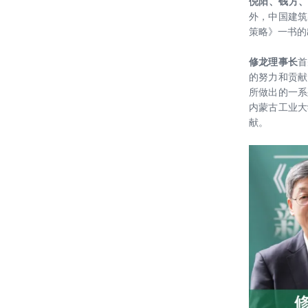
倪阳、钱方
20211202——【喜讯】海口市职工活
BIM大奖
外，中国建筑
动中心设计项目中标
策略》一书的
20211123——深化战略合作，共享创
修龙理事长
首
新未来——北京建筑大学专家教授一
的努力和贡献
行到访绿色建筑设计研究院探索发展
所做出的一系
20211118-刘恒院长在第六届中国绿
内蒙古工业大
新路径
色校园发展研讨会上进行主题演讲
献。
雄安设计中心荣获2021Active House
Award（中国区竞赛）一等奖
20210914-刘恒院长代表集团受邀为
中央企业专职外部董事作专题讲座
雄安设计中心荣获2020-2021年度北
京市优秀工程勘察设计奖三个重要一
等奖项
雄安设计中心荣获中国建筑学会