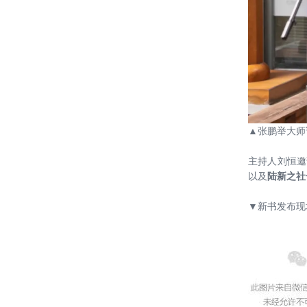
20200411——哈工大（深圳）重点实
验室集群项目举办设计牵头全过程工
程咨询管理创新模式交流会
20200410——我司赴深圳汇报哈尔滨
工业大学（深圳）重点实验室集群项
目方案
20200403——绿建院复工进行时：哈
尔滨工业大学（深圳）实验室集群项
目
▲张鹏举大师
20200329——我院刘恒院长在清华大
学建筑节能学术周公开论坛演讲《“向
主持人刘恒邀
自然敞开的”绿色整合设计》
以及
陆新之社
20200319——我院在海口又完成一系
列设计项目
▼新书发布现
20191224——《集团新时代高质量绿
色建筑设计导则研究》成果验收会议
顺利召开
20191210——我院刘恒院长担任住建
部科技委建筑节能与绿色建筑专委会