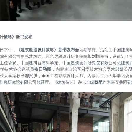
计策略》新书发布
23日下午，
《建筑改造设计策略》新
书发布会
如期举行。活动由中国建筑
院有限公司副总建筑师、绿色建筑设计研究院院长
刘恒
主持，邀请到了
主任委员、中国建科首席科学家、中国建筑设计研究院有限公司总建筑
科学技术协会巡视员
格日勒图
，内蒙古自治区科学技术协会学术部部长
业大学副校长
郝贠洪，
全国工程勘察设计大师、内蒙古工业大学学术委
信息研究院有限公司总经理、《建筑技艺》杂志主编
魏星
作为嘉宾共同到