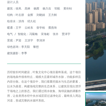
设计人员

建筑：徐风  高林  杨茜  杨力吉  邹航  黄剑钊

结构：叶左群  金辉  刘晓娟  王方舸

给排水：洪伟  经久松

暖通：王平  云岭东  曾学柏  窦燕琦

电气 / 智能化：冯菊梅  宋海彬  张卉  贾泽宇

景观：尹迎  王洪宇  李润泽

绿色咨询：李天阳  黎想

建筑摄影：李季
历经较长时间建设，叶集文化中心项目最终落成。这个项目
的场地条件很有特点，规模大且紧邻城市水脉，功能多样且
内容分散。在这个项目中，我们着重挖掘水与生态的要素，
以水为基底，构建场地完整的生态体系，让建筑呈现出漂浮
于场地之上的形态。我们通过雨水收集、海绵设施的调蓄作
用，让各类用水经中央水域层层过滤净化后，最终排入周边
河道，形成完整的水循环系统。