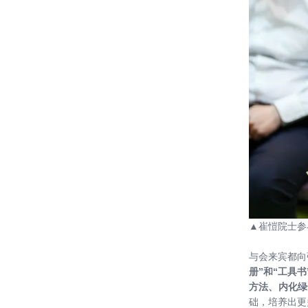
程方案设计评选工作简报
20181115——中国建设科技集团主
办“2018生态园博·绿色创新高峰论
坛”在广西南宁举办 我院刘恒院长作
20181031——我院主办人才特训营活
为绿建七贤之一出席并演讲
动 探讨交流“建筑师负责制”
20180928——“雄安设计中心”揭牌仪
式暨“雄安·向往未来” 雄安设计讲坛
（第一讲）成功举办
20180906——我院刘恒院长出席
2018"中国建筑师新疆行"系列学术论
坛活动并演讲
20180830——集团建筑师负责制EPC
▲
崔愷院士参
业务研讨会在雄安设计中心召开
与会来宾都向
20180815——【绿见学堂】参观多维
册”和“工具
集团天津装配式建筑基地
方法、内化绿
础，培养出更