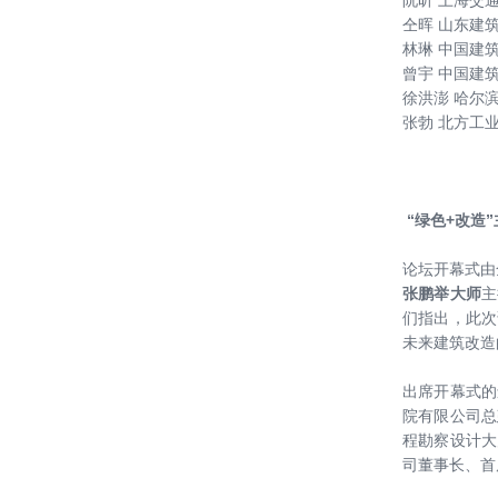
仝晖 山东建
林琳 中国建
曾宇 中国建
徐洪澎 哈尔
张勃 北方工
“绿色+改造”
论坛开幕式由
张鹏举大师
主
们指出，此次
未来建筑改造
出席开幕式的
院有限公司总
程勘察设计大
司董事长、首