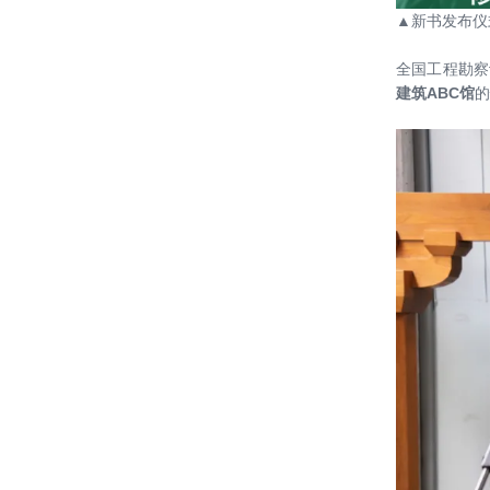
2019-2020年度建筑设计奖
▲新书发布仪
20210923——【参展】绿建院助力中
全国工程勘察
国院参加北京城市建筑双年展及颁奖
建筑ABC馆
的
典礼并喜获殊荣
20210801——中国院 • 绿色建筑设计
研究院 || “携手同心 绿色未来”主题交
流会暨2021年中工作启动会成功举办
20201029——随遇而生，因时而变
——中国建筑学会绿色建筑设计论坛
成功举办
20201017——哈尔滨工业大学（深
圳）重点实验室集群项目可研申报阶
段设计方案汇报会召开
20200618——刘恒院长做客AH成长
学院 探讨“向自然敞开的”绿色整合设
计
20200503——绿建院复工进行时：合
肥大科学装置集中区项目