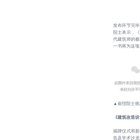
委员
20191128——刘恒院长主持”新时代
新应对——设计引领全过程咨询发展
论坛“暨“2019中国建咨人才特训营”
发布环节完毕
20191119——雄安设计中心喜获
院士表示，《
2019世界华人建筑创作奖
代建筑师的极
一书将为这项
20191105——我院设计的新疆档案馆
（新馆）工程即将完工
20191105——我院设计的合肥上海外
国语学校项目建成
20191105——我院在新疆沙湾地区设
计完成的系列项目（在建照片）
▲
崔愷院士致
20191023——我院刘恒院长随集团公
《建筑改造设
司领导赴深圳工务署交流座谈
揭牌仪式和新
20190922——深圳市建筑工务署副署
告及学术沙龙