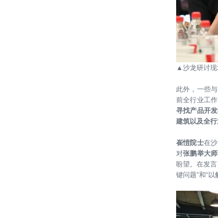
碑店参访龙湖集团与奥润顺达集团合
作被动房项目
20171128—— 2017 年度优秀建筑工
程方案设计评选工作简报
20171105——中国民族建筑研究
▲
沙龙研讨现
会“寻找2017中国最具特色规划及建
筑景观设计”活动
此外，一些与
20171021——绿建院应邀参加“第三
前全行业工作
届中国(国际)养老产业发展暨适老建
寻找产品开发
筑与设施科技论坛”
建筑以及全行
20171028——黄山市生活垃圾综合处
理厂绿色工业建筑中期汇报
崔愷院士
在沙
对
张鹏举大师
20171020——绿建院建筑师参与栖地
盼望。在发言
键问题”和“
创意小镇 共建“桃源城市”
20170926——【绿见学堂】 走进何
里栖地 设计众工 连线北欧 共话未来