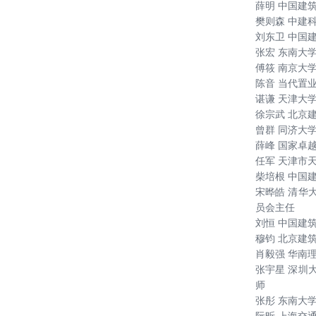
薛明 中国建
樊则森 中建
刘东卫 中国
张宏 东南大
傅筱 南京大
陈音 当代置
谌谦 天津大
徐宗武 北京
曾群 同济大
薛峰 国家卓
任军 天津市
柴培根 中国
宋晔皓 清华
员会主任
刘恒 中国建
穆钧 北京建
肖毅强 华南
张宇星 深圳
师
张彤 东南大
阮昕 上海交