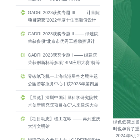
GADRI 2023获奖专题 III —— 计量院
项目荣获“2022年度十佳高颜值设计
方案”与“零能耗建筑”荣誉称号
GADRI 2023获奖专题 II —— 绿建院
荣获多项“北京市优秀工程勘察设计
奖”一等奖 & 二等奖
GADRI 2023获奖专题 I —— 绿建院
荣获创新杯等多项“BIM应用大赛”特等
奖 & 一等奖
零碳纸飞机—上海临港星空之境主题
公园游客服务中心 | 获2023年第四届
Active House Award中国区建筑竞赛
【展览】深圳中国计量科学研究院技
一等奖
术创新研究院项目在C³未来建筑大会
隆重亮相
【项目动态】竣工在即 —— 再到重庆
绿色低碳是当
大河文明馆
时也孕育了重
2024年5月