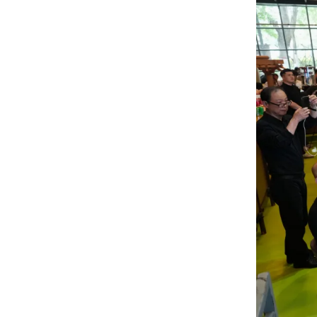
20170921——绿建院咨询团队赴河北
高碑店参加第四届中国（高碑店）国
际门窗博览会
20170915——绿色建筑设计研究院组
织新员工欢迎会与体验式培训活动
20170628——我院刘恒院长应邀参
加“产业集群与技术集成——现代科技
城产业园一体化设计高峰论坛”学术沙
20170615——【喜讯】格尔木市唐古
龙
拉山生态旅游驿站特色小镇项目