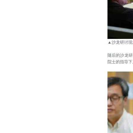
20190509——“生态引领 绿色设计”高
峰论坛（分论坛）在雄安设计中心举
办
20190404——刘恒院长参加中国建筑
学会主动式建筑学术委员会第一届第
三次理事会议
▲
沙龙研讨现
20190403——中国建设科技集团 “绿
色营造”主题展——点亮第十五届绿建
随后的沙龙研
大会（中国建筑设计咨询有限公司-绿
院士的指导下
20190223—— 参加“激活城市公共空
色建筑设计研究院创意设计及装配式
间——2019青奥艺术灯会策划、设计
搭建）
和实施”名家讲坛
20190122——绿建院雄安设计中心项
目团队在公司年终总结会上获得表彰
20190111——绿色建筑设计研究院召
开雄安设计中心技术总结会
20181128—— 2018 年度优秀建筑工