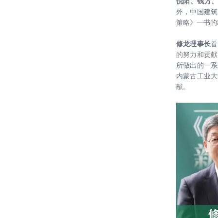
倪阳、钱方
20211202——【喜讯】海口市职工活
BIM大奖
外，中国建筑
动中心设计项目中标
策略》一书的
20211123——深化战略合作，共享创
修龙理事长
首
新未来——北京建筑大学专家教授一
的努力和贡献
行到访绿色建筑设计研究院探索发展
所做出的一系
20211118-刘恒院长在第六届中国绿
内蒙古工业大
新路径
色校园发展研讨会上进行主题演讲
献。
雄安设计中心荣获2021Active House
Award（中国区竞赛）一等奖
20210914-刘恒院长代表集团受邀为
中央企业专职外部董事作专题讲座
雄安设计中心荣获2020-2021年度北
京市优秀工程勘察设计奖三个重要一
等奖项
雄安设计中心荣获中国建筑学会