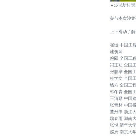
▲
沙龙研讨现
参与本次沙龙
上下滑动了解
崔愷 中国工
建筑师
倪阳 全国工
冯正功 全国
张鹏举 全国
桂学文 全国
钱方 全国工
韩冬青 全国
王清勤 中国
张青林 中国
董丹申 浙江
魏春雨 湖南
张悦 清华大
赵辰 南京大