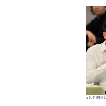
20180808——【绿见学堂】屋顶绿化
（屋顶花园）设计系列讲座与参观活
动
20180801——【喜讯】三亚育才综合
医院项目中标
20180719——【绿见学堂】“消防百
题”系列讲座成功举办
20180713——绿建院召开集团科研基
金项目 课题启动会
20180710——“园中场PARKWORK众
工坊”参加北京设计之都“心建微城”设
计展
20180629——我院刘恒院长参加中国
建筑学会《主动式建筑评价标准》编
制工作启动会
▲
沙龙研讨现
20180611——绿建院“雄安设计中
心”项目参加“新起点”建筑设计展