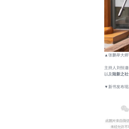
20200411——哈工大（深圳）重点实
验室集群项目举办设计牵头全过程工
程咨询管理创新模式交流会
20200410——我司赴深圳汇报哈尔滨
工业大学（深圳）重点实验室集群项
目方案
20200403——绿建院复工进行时：哈
尔滨工业大学（深圳）实验室集群项
目
▲张鹏举大师
20200329——我院刘恒院长在清华大
学建筑节能学术周公开论坛演讲《“向
主持人刘恒邀
自然敞开的”绿色整合设计》
以及
陆新之社
20200319——我院在海口又完成一系
列设计项目
▼新书发布现
20191224——《集团新时代高质量绿
色建筑设计导则研究》成果验收会议
顺利召开
20191210——我院刘恒院长担任住建
部科技委建筑节能与绿色建筑专委会