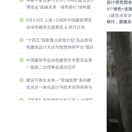
绿建学委会参与主办 | CADE建筑设计
设计研究院
博览会“低碳未来 · 绿色前行”绿色建
的
“绿色+改
筑主题展览 & 研讨沙龙圆满收官！
《建筑改造设
8月3-6日 上海 | CADE中国建筑博览
研讨，探索未
会绿色建筑主题展览 & 研讨沙龙
“十四五”国家重点研发计划“高品质绿
色建筑设计方法与智慧协同平台”项目
启动暨实施方案论证会举办
中国建筑学会绿色建筑学术委员会第
一届第二次理事会成功召开
建设可再生未来—“营城筑梦”系列建
筑光伏一体化设计与技术应用讲座与
圆桌研讨会在深圳光明区成功召开
【展览】新型建造绿色示范 || 绿建院
两项目受邀参加第四届中国设计大展
及公共艺术专题展
三人行，必有我师 ┃ 2023年绿建院
建筑专业培训系列讲座成功开讲