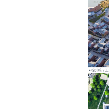
▲
徐州睢宁王