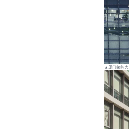
▲
厦门象屿大