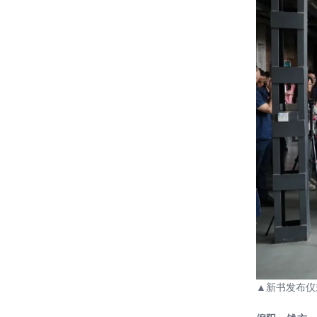
神秘面纱——施工建造进行时
“诗意的遮蔽”绿色建筑主题研讨论坛|
中国院联袂CADE材料研习社周五开
讲！
喜报 || 恭贺中国建设科技集团《新时
代高质量绿色建筑设计导则》获华夏
建设科学技术奖一等奖第一名
讲座 ║ 中国院绿色建筑设计培训系列
——刘恒院长主讲绿色建筑设计导则
宣贯
20220520——绿建院组织观看《绿色
建筑系列讲座》第一讲 以土为本——
探索绿色建筑新美学
喜报！雄安设计中心获得2020WA技
术进步奖|佳作奖（2020 WA
Technological Innovation Award |
哈尔滨工业大学（深圳）重点实验室
Highly Commended）
▲新书发布仪
集群项目 荣获 2021年度 “优路
杯”、“创新杯”与“龙图杯” 三项全国