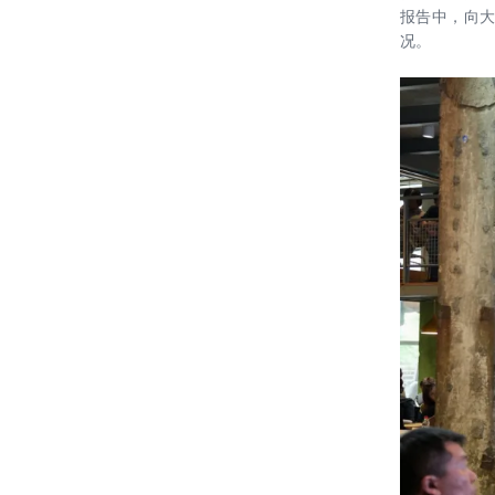
报告中，向大
长李卓一行莅临雄安设计中心调研指
况。
导工作
20190916——我院绿色建筑咨询团队
完成“北京市支持河北雄安新区建
设”学校项目
20190720——央视《文化十分》节目
采访我院刘恒院长 阐释雄安设计中心
绿色建筑理念
20190726——刘恒院长参加“BIAD创
作沙龙——绿色设计研讨会”
20190710——雄安设计中心 展示美
好未来
20190627——新版绿色建筑评价标准
培训交流
20190610——中国建筑学会绿色建筑
学术委员会成立大会成功召开