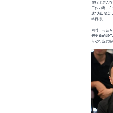
在行业进入存
工作内容。在
20180605——中国建设科技集团：践
造”为出发点
行绿色发展 共筑美丽中国（中国建设
略目标。
报 报道）
20180211——【喜讯】江西吉安永丰
同时，与会专
二中项目中标
来更新的绿色
带动行业发展
20180209——【喜讯】阳光电源总部
大楼项目中标
20180124——绿见沙龙Vs漂亮的房
子 “建筑，生活的载体；未来已来，
想象另外一种可能” 成功举办
20171215——【喜讯】海口市红城湖
龙岐村下洋瓦灶片区棚改项目中标
20171214——绿建院刘恒院长出席
Active House 在中国高峰论坛受聘主
动式建筑学术委员会副主任委员
20171211——刘恒院长带队赴河北高