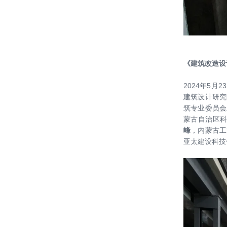
包头市中心区建设管理委员会主任王
凤强一行到访中国院考察交流
【新闻】总结回首再接再厉 同心同向
温暖如家
《建筑改造设
【开工大吉】虎年回望2022 瑞兔起飞
2024年5月
2023
建筑设计研究
筑专业委员会
喜讯 ║ 绿建院两项成果获选中国建
蒙古自治区
科“双70”（70项重大科研和70项重大
峰
，内蒙古工
亚太建设科技
工程）
【喜讯】中国计量科学研究院深圳技
术创新研究院项目中标
绿建院刘恒院长受邀参加“城市更新语
境下建筑师的历史责任”大师论坛（杭
州站）
【项目动态】揭开重庆大河文明馆的