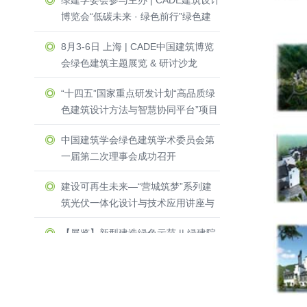
绿建学委会参与主办 | CADE建筑设计
博览会“低碳未来 · 绿色前行”绿色建
筑主题展览 & 研讨沙龙圆满收官！
8月3-6日 上海 | CADE中国建筑博览
会绿色建筑主题展览 & 研讨沙龙
“十四五”国家重点研发计划“高品质绿
色建筑设计方法与智慧协同平台”项目
启动暨实施方案论证会举办
中国建筑学会绿色建筑学术委员会第
一届第二次理事会成功召开
建设可再生未来—“营城筑梦”系列建
筑光伏一体化设计与技术应用讲座与
圆桌研讨会在深圳光明区成功召开
【展览】新型建造绿色示范 || 绿建院
两项目受邀参加第四届中国设计大展
及公共艺术专题展
三人行，必有我师 ┃ 2023年绿建院
建筑专业培训系列讲座成功开讲