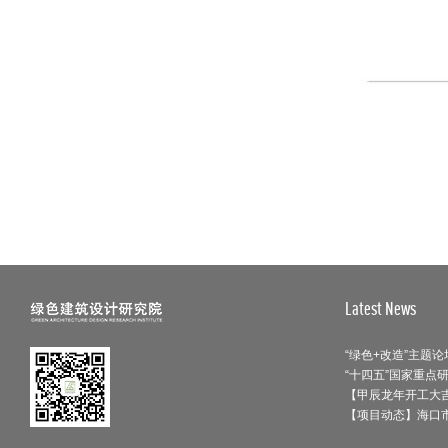
包头市中心区建设管理委员会主任王
凤强一行到访中国院考察交流
【新闻】总结回首再接再厉 同心同向
温暖如家
【开工大吉】虎年回望2022 瑞兔起飞
2023
喜讯 ║ 绿建院两项成果获选中国建
科“双70”（70项重大科研和70项重大
工程）
【喜讯】中国计量科学研究院深圳技
Latest News
术创新研究院项目中标
绿建院刘恒院长受邀参加“城市更新语
境下建筑师的历史责任”大师论坛（杭
【甲辰龙年开工大吉
州站）
【项目动态】海口
【项目动态】揭开重庆大河文明馆的