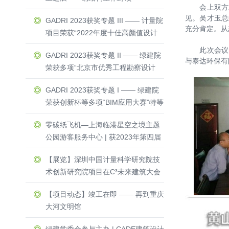
会上双方就
见。吴才玉总
GADRI 2023获奖专题 III —— 计量院
充分肯定。从
项目荣获“2022年度十佳高颜值设计
方案”与“零能耗建筑”荣誉称号
此次会议的
GADRI 2023获奖专题 II —— 绿建院
与泰达环保有
荣获多项“北京市优秀工程勘察设计
奖”一等奖 & 二等奖
GADRI 2023获奖专题 I —— 绿建院
荣获创新杯等多项“BIM应用大赛”特等
奖 & 一等奖
零碳纸飞机—上海临港星空之境主题
公园游客服务中心 | 获2023年第四届
Active House Award中国区建筑竞赛
【展览】深圳中国计量科学研究院技
一等奖
术创新研究院项目在C³未来建筑大会
隆重亮相
【项目动态】竣工在即 —— 再到重庆
大河文明馆