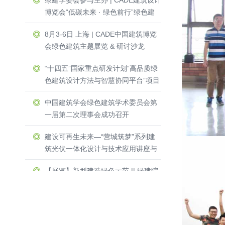
绿建学委会参与主办 | CADE建筑设计
博览会“低碳未来 · 绿色前行”绿色建
筑主题展览 & 研讨沙龙圆满收官！
8月3-6日 上海 | CADE中国建筑博览
会绿色建筑主题展览 & 研讨沙龙
“十四五”国家重点研发计划“高品质绿
色建筑设计方法与智慧协同平台”项目
启动暨实施方案论证会举办
中国建筑学会绿色建筑学术委员会第
一届第二次理事会成功召开
建设可再生未来—“营城筑梦”系列建
筑光伏一体化设计与技术应用讲座与
圆桌研讨会在深圳光明区成功召开
【展览】新型建造绿色示范 || 绿建院
两项目受邀参加第四届中国设计大展
及公共艺术专题展
三人行，必有我师 ┃ 2023年绿建院
建筑专业培训系列讲座成功开讲