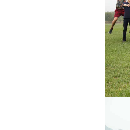
包头市中心区建设管理委员会主任王
凤强一行到访中国院考察交流
【新闻】总结回首再接再厉 同心同向
温暖如家
【开工大吉】虎年回望2022 瑞兔起飞
2023
喜讯 ║ 绿建院两项成果获选中国建
科“双70”（70项重大科研和70项重大
工程）
【喜讯】中国计量科学研究院深圳技
术创新研究院项目中标
绿建院刘恒院长受邀参加“城市更新语
境下建筑师的历史责任”大师论坛（杭
州站）
【项目动态】揭开重庆大河文明馆的