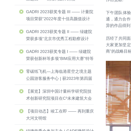
GADRI 2023获奖专题 III —— 计量院
下午团队体
项目荣获“2022年度十佳高颜值设计
通，通力合作
异的作品得到
方案”与“零能耗建筑”荣誉称号
GADRI 2023获奖专题 II —— 绿建院
历经了共同面
荣获多项“北京市优秀工程勘察设计
大家更加坚定
奖”一等奖 & 二等奖
商”的战略目
GADRI 2023获奖专题 I —— 绿建院
荣获创新杯等多项“BIM应用大赛”特等
奖 & 一等奖
零碳纸飞机—上海临港星空之境主题
公园游客服务中心 | 获2023年第四届
Active House Award中国区建筑竞赛
【展览】深圳中国计量科学研究院技
一等奖
术创新研究院项目在C³未来建筑大会
隆重亮相
【项目动态】竣工在即 —— 再到重庆
大河文明馆