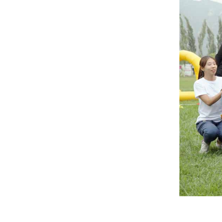
神秘面纱——施工建造进行时
“诗意的遮蔽”绿色建筑主题研讨论坛|
中国院联袂CADE材料研习社周五开
讲！
喜报 || 恭贺中国建设科技集团《新时
代高质量绿色建筑设计导则》获华夏
建设科学技术奖一等奖第一名
讲座 ║ 中国院绿色建筑设计培训系列
——刘恒院长主讲绿色建筑设计导则
宣贯
20220520——绿建院组织观看《绿色
建筑系列讲座》第一讲 以土为本——
探索绿色建筑新美学
喜报！雄安设计中心获得2020WA技
术进步奖|佳作奖（2020 WA
Technological Innovation Award |
哈尔滨工业大学（深圳）重点实验室
Highly Commended）
集群项目 荣获 2021年度 “优路
杯”、“创新杯”与“龙图杯” 三项全国