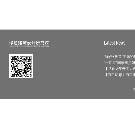
20211202——【喜讯】海口市职工活
BIM大奖
动中心设计项目中标
20211123——深化战略合作，共享创
新未来——北京建筑大学专家教授一
行到访绿色建筑设计研究院探索发展
Latest News
20211118-刘恒院长在第六届中国绿
新路径
色校园发展研讨会上进行主题演讲
雄安设计中心荣获2021Active House
【甲辰龙年开工大吉
Award（中国区竞赛）一等奖
【项目动态】海口
20210914-刘恒院长代表集团受邀为
中央企业专职外部董事作专题讲座
雄安设计中心荣获2020-2021年度北
京市优秀工程勘察设计奖三个重要一
等奖项
雄安设计中心荣获中国建筑学会