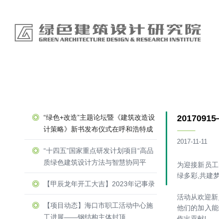
“绿色+改造”主题论坛暨《建筑改造设
20170
计策略》新书发布仪式在呼和浩特成
功举办
2017-11-11
“十四五”国家重点研发计划项目“高品
质绿色建筑设计方法与智慧协同平
为迎接新员工
台”召开示范工程论证会
绿多彩
,
共建
【甲辰龙年开工大吉】2023年记事录
活动从欢迎新
【项目动态】海口市职工活动中心施
他们的加入能
工进展——钢结构主体封顶
作出贡献
!