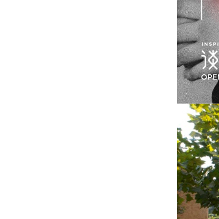
长李卓一行莅临雄安设计中心调研指
导工作
20190916——我院绿色建筑咨询团队
完成“北京市支持河北雄安新区建
设”学校项目
20190720——央视《文化十分》节目
采访我院刘恒院长 阐释雄安设计中心
绿色建筑理念
20190726——刘恒院长参加“BIAD创
作沙龙——绿色设计研讨会”
20190710——雄安设计中心 展示美
好未来
20190627——新版绿色建筑评价标准
培训交流
20190610——中国建筑学会绿色建筑
学术委员会成立大会成功召开