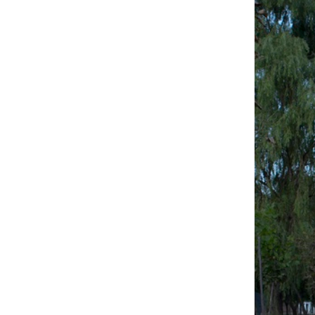
20180808——【绿见学堂】屋顶绿化
（屋顶花园）设计系列讲座与参观活
动
20180801——【喜讯】三亚育才综合
医院项目中标
20180719——【绿见学堂】“消防百
题”系列讲座成功举办
20180713——绿建院召开集团科研基
金项目 课题启动会
20180710——“园中场PARKWORK众
工坊”参加北京设计之都“心建微城”设
计展
20180629——我院刘恒院长参加中国
建筑学会《主动式建筑评价标准》编
制工作启动会
20180611——绿建院“雄安设计中
心”项目参加“新起点”建筑设计展