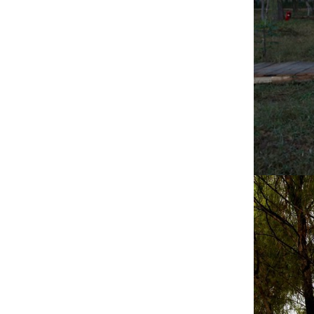
20180605——中国建设科技集团：践
行绿色发展 共筑美丽中国（中国建设
报 报道）
20180211——【喜讯】江西吉安永丰
二中项目中标
20180209——【喜讯】阳光电源总部
大楼项目中标
20180124——绿见沙龙Vs漂亮的房
子 “建筑，生活的载体；未来已来，
想象另外一种可能” 成功举办
20171215——【喜讯】海口市红城湖
龙岐村下洋瓦灶片区棚改项目中标
20171214——绿建院刘恒院长出席
Active House 在中国高峰论坛受聘主
动式建筑学术委员会副主任委员
20171211——刘恒院长带队赴河北高