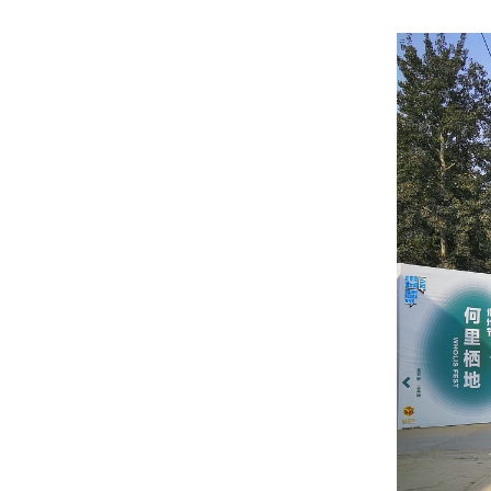
神秘面纱——施工建造进行时
“诗意的遮蔽”绿色建筑主题研讨论坛|
中国院联袂CADE材料研习社周五开
讲！
喜报 || 恭贺中国建设科技集团《新时
代高质量绿色建筑设计导则》获华夏
建设科学技术奖一等奖第一名
讲座 ║ 中国院绿色建筑设计培训系列
——刘恒院长主讲绿色建筑设计导则
宣贯
20220520——绿建院组织观看《绿色
建筑系列讲座》第一讲 以土为本——
探索绿色建筑新美学
喜报！雄安设计中心获得2020WA技
术进步奖|佳作奖（2020 WA
Technological Innovation Award |
哈尔滨工业大学（深圳）重点实验室
Highly Commended）
集群项目 荣获 2021年度 “优路
杯”、“创新杯”与“龙图杯” 三项全国