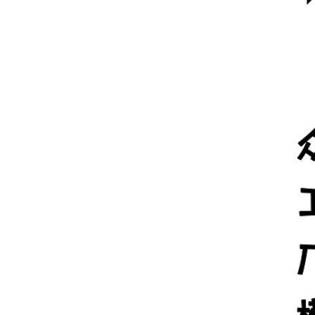
20170921——绿建院咨询团队赴河北
高碑店参加第四届中国（高碑店）国
际门窗博览会
20170915——绿色建筑设计研究院组
织新员工欢迎会与体验式培训活动
20170628——我院刘恒院长应邀参
加“产业集群与技术集成——现代科技
城产业园一体化设计高峰论坛”学术沙
20170615——【喜讯】格尔木市唐古
龙
拉山生态旅游驿站特色小镇项目