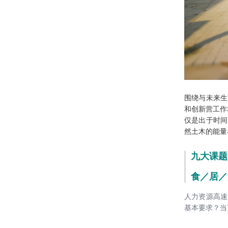
20211202——【喜讯】海口市职工活
BIM大奖
动中心设计项目中标
20211123——深化战略合作，共享创
新未来——北京建筑大学专家教授一
行到访绿色建筑设计研究院探索发展
20211118-刘恒院长在第六届中国绿
新路径
色校园发展研讨会上进行主题演讲
围绕与未来生
和创新
营工作
雄安设计中心荣获2021Active House
仅是出于时间
Award（中国区竞赛）一等奖
然土木的能量
20210914-刘恒院长代表集团受邀为
九大课题
中央企业专职外部董事作专题讲座
食／居／
雄安设计中心荣获2020-2021年度北
京市优秀工程勘察设计奖三个重要一
人力资源高速
等奖项
基本要求？当
雄安设计中心荣获中国建筑学会