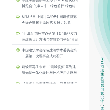
绿建学委会参与主办 | CADE建筑设计
博览会“低碳未来 · 绿色前行”绿色建
筑主题展览 & 研讨沙龙圆满收官！
8月3-6日 上海 | CADE中国建筑博览
会绿色建筑主题展览 & 研讨沙龙
“十四五”国家重点研发计划“高品质绿
色建筑设计方法与智慧协同平台”项目
启动暨实施方案论证会举办
中国建筑学会绿色建筑学术委员会第
一届第二次理事会成功召开
建设可再生未来—“营城筑梦”系列建
筑光伏一体化设计与技术应用讲座与
圆桌研讨会在深圳光明区成功召开
【展览】新型建造绿色示范 || 绿建院
两项目受邀参加第四届中国设计大展
及公共艺术专题展
三人行，必有我师 ┃ 2023年绿建院
建筑专业培训系列讲座成功开讲