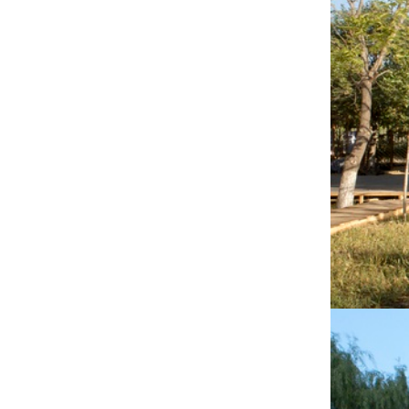
程方案设计评选工作简报
20181115——中国建设科技集团主
办“2018生态园博·绿色创新高峰论
坛”在广西南宁举办 我院刘恒院长作
20181031——我院主办人才特训营活
为绿建七贤之一出席并演讲
动 探讨交流“建筑师负责制”
20180928——“雄安设计中心”揭牌仪
式暨“雄安·向往未来” 雄安设计讲坛
（第一讲）成功举办
20180906——我院刘恒院长出席
2018"中国建筑师新疆行"系列学术论
坛活动并演讲
20180830——集团建筑师负责制EPC
业务研讨会在雄安设计中心召开
20180815——【绿见学堂】参观多维
集团天津装配式建筑基地