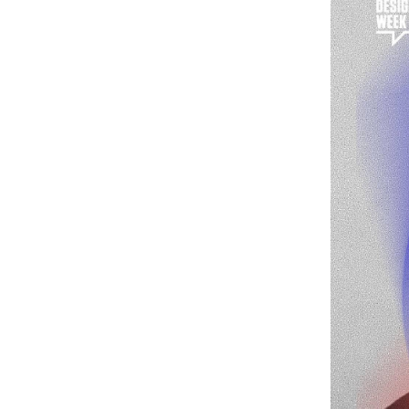
20200411——哈工大（深圳）重点实
验室集群项目举办设计牵头全过程工
程咨询管理创新模式交流会
20200410——我司赴深圳汇报哈尔滨
工业大学（深圳）重点实验室集群项
目方案
20200403——绿建院复工进行时：哈
尔滨工业大学（深圳）实验室集群项
目
20200329——我院刘恒院长在清华大
学建筑节能学术周公开论坛演讲《“向
自然敞开的”绿色整合设计》
20200319——我院在海口又完成一系
列设计项目
20191224——《集团新时代高质量绿
色建筑设计导则研究》成果验收会议
顺利召开
20191210——我院刘恒院长担任住建
部科技委建筑节能与绿色建筑专委会