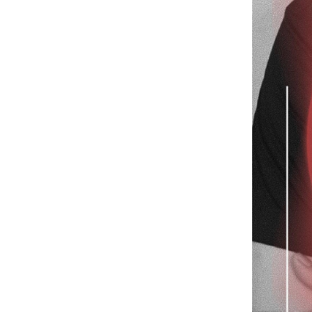
委员
20191128——刘恒院长主持”新时代
新应对——设计引领全过程咨询发展
论坛“暨“2019中国建咨人才特训营”
20191119——雄安设计中心喜获
2019世界华人建筑创作奖
20191105——我院设计的新疆档案馆
（新馆）工程即将完工
20191105——我院设计的合肥上海外
国语学校项目建成
20191105——我院在新疆沙湾地区设
计完成的系列项目（在建照片）
20191023——我院刘恒院长随集团公
司领导赴深圳工务署交流座谈
20190922——深圳市建筑工务署副署