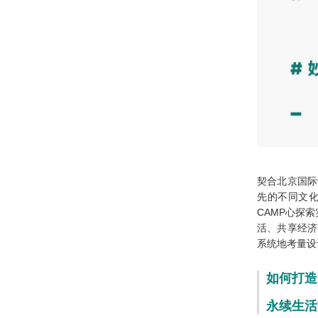
包头市中心区建设管理委员会主任王
凤强一行到访中国院考察交流
【新闻】总结回首再接再厉 同心同向
温暖如家
【开工大吉】虎年回望2022 瑞兔起飞
2023
喜讯 ║ 绿建院两项成果获选中国建
契合北京国际
科“双70”（70项重大科研和70项重大
先的不同文化
工程）
CAMP心探
【喜讯】中国计量科学研究院深圳技
活、共享经济
术创新研究院项目中标
系统地考量设
绿建院刘恒院长受邀参加“城市更新语
如何打造
境下建筑师的历史责任”大师论坛（杭
州站）
永续生活
【项目动态】揭开重庆大河文明馆的