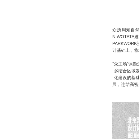
2019-2020年度建筑设计奖
20210923——【参展】绿建院助力中
国院参加北京城市建筑双年展及颁奖
典礼并喜获殊荣
众所周知自然
20210801——中国院 • 绿色建筑设计
NIWOTA
研究院 || “携手同心 绿色未来”主题交
PARKWO
流会暨2021年中工作启动会成功举办
计基础上，将
20201029——随遇而生，因时而变
——中国建筑学会绿色建筑设计论坛
“众工场”课
乡结合区域
成功举办
20201017——哈尔滨工业大学（深
化建设的基
展，连结高密
圳）重点实验室集群项目可研申报阶
段设计方案汇报会召开
20200618——刘恒院长做客AH成长
学院 探讨“向自然敞开的”绿色整合设
计
20200503——绿建院复工进行时：合
肥大科学装置集中区项目