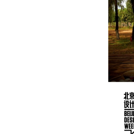
碑店参访龙湖集团与奥润顺达集团合
作被动房项目
20171128—— 2017 年度优秀建筑工
程方案设计评选工作简报
20171105——中国民族建筑研究
会“寻找2017中国最具特色规划及建
筑景观设计”活动
20171021——绿建院应邀参加“第三
届中国(国际)养老产业发展暨适老建
筑与设施科技论坛”
20171028——黄山市生活垃圾综合处
理厂绿色工业建筑中期汇报
20171020——绿建院建筑师参与栖地
创意小镇 共建“桃源城市”
20170926——【绿见学堂】 走进何
里栖地 设计众工 连线北欧 共话未来