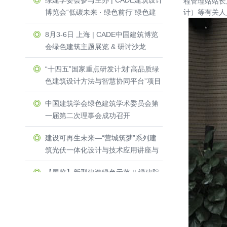
绿建学委会参与主办 | CADE建筑设计
程管理站站长
博览会“低碳未来 · 绿色前行”绿色建
计）等有关人
筑主题展览 & 研讨沙龙圆满收官！
8月3-6日 上海 | CADE中国建筑博览
会绿色建筑主题展览 & 研讨沙龙
“十四五”国家重点研发计划“高品质绿
色建筑设计方法与智慧协同平台”项目
启动暨实施方案论证会举办
中国建筑学会绿色建筑学术委员会第
一届第二次理事会成功召开
建设可再生未来—“营城筑梦”系列建
筑光伏一体化设计与技术应用讲座与
圆桌研讨会在深圳光明区成功召开
【展览】新型建造绿色示范 || 绿建院
两项目受邀参加第四届中国设计大展
及公共艺术专题展
三人行，必有我师 ┃ 2023年绿建院
建筑专业培训系列讲座成功开讲