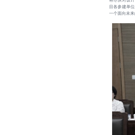
将尽快对设计
20211202——【喜讯】海口市职工活
BIM大奖
目各参建单位
动中心设计项目中标
一个面向未来
20211123——深化战略合作，共享创
新未来——北京建筑大学专家教授一
行到访绿色建筑设计研究院探索发展
20211118-刘恒院长在第六届中国绿
新路径
色校园发展研讨会上进行主题演讲
雄安设计中心荣获2021Active House
Award（中国区竞赛）一等奖
20210914-刘恒院长代表集团受邀为
中央企业专职外部董事作专题讲座
雄安设计中心荣获2020-2021年度北
京市优秀工程勘察设计奖三个重要一
等奖项
雄安设计中心荣获中国建筑学会