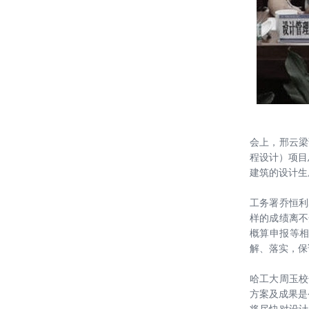
神秘面纱——施工建造进行时
“诗意的遮蔽”绿色建筑主题研讨论坛|
中国院联袂CADE材料研习社周五开
讲！
喜报 || 恭贺中国建设科技集团《新时
代高质量绿色建筑设计导则》获华夏
建设科学技术奖一等奖第一名
讲座 ║ 中国院绿色建筑设计培训系列
会上，邢云梁
——刘恒院长主讲绿色建筑设计导则
程设计）项目
宣贯
建筑的设计生
20220520——绿建院组织观看《绿色
建筑系列讲座》第一讲 以土为本——
工务署乔恒利
探索绿色建筑新美学
样的成绩离不
喜报！雄安设计中心获得2020WA技
概算申报等
术进步奖|佳作奖（2020 WA
解、落实，保
Technological Innovation Award |
哈尔滨工业大学（深圳）重点实验室
Highly Commended）
哈工大周玉校
集群项目 荣获 2021年度 “优路
方案及成果是
杯”、“创新杯”与“龙图杯” 三项全国