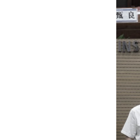
2019-2020年度建筑设计奖
20210923——【参展】绿建院助力中
国院参加北京城市建筑双年展及颁奖
典礼并喜获殊荣
20210801——中国院 • 绿色建筑设计
研究院 || “携手同心 绿色未来”主题交
流会暨2021年中工作启动会成功举办
20201029——随遇而生，因时而变
——中国建筑学会绿色建筑设计论坛
成功举办
20201017——哈尔滨工业大学（深
圳）重点实验室集群项目可研申报阶
段设计方案汇报会召开
20200618——刘恒院长做客AH成长
学院 探讨“向自然敞开的”绿色整合设
计
20200503——绿建院复工进行时：合
肥大科学装置集中区项目