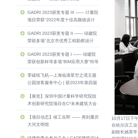
GADRI 2023获奖专题 III —— 计量院
项目荣获“2022年度十佳高颜值设计
方案”与“零能耗建筑”荣誉称号
GADRI 2023获奖专题 II —— 绿建院
荣获多项“北京市优秀工程勘察设计
奖”一等奖 & 二等奖
GADRI 2023获奖专题 I —— 绿建院
荣获创新杯等多项“BIM应用大赛”特等
奖 & 一等奖
零碳纸飞机—上海临港星空之境主题
公园游客服务中心 | 获2023年第四届
Active House Award中国区建筑竞赛
【展览】深圳中国计量科学研究院技
一等奖
术创新研究院项目在C³未来建筑大会
隆重亮相
【项目动态】竣工在即 —— 再到重庆
10月17日
大河文明馆
在哈尔滨工业
副校长姚英学