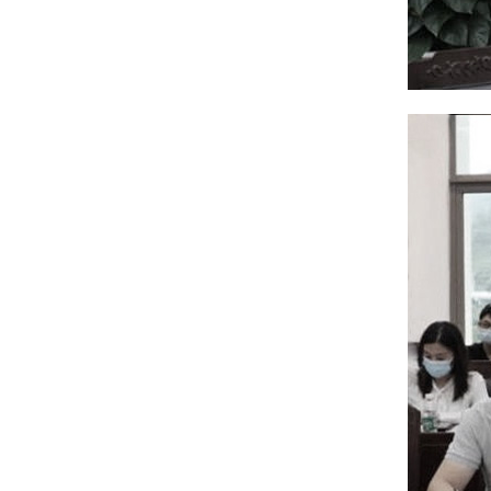
包头市中心区建设管理委员会主任王
凤强一行到访中国院考察交流
【新闻】总结回首再接再厉 同心同向
温暖如家
【开工大吉】虎年回望2022 瑞兔起飞
2023
喜讯 ║ 绿建院两项成果获选中国建
科“双70”（70项重大科研和70项重大
工程）
【喜讯】中国计量科学研究院深圳技
术创新研究院项目中标
绿建院刘恒院长受邀参加“城市更新语
境下建筑师的历史责任”大师论坛（杭
州站）
【项目动态】揭开重庆大河文明馆的