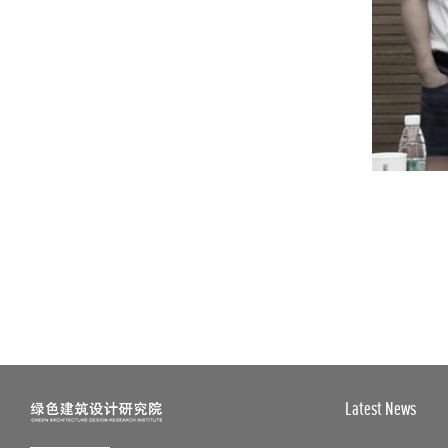
20200411——哈工大（深圳）重点实
验室集群项目举办设计牵头全过程工
程咨询管理创新模式交流会
20200410——我司赴深圳汇报哈尔滨
工业大学（深圳）重点实验室集群项
目方案
20200403——绿建院复工进行时：哈
尔滨工业大学（深圳）实验室集群项
目
20200329——我院刘恒院长在清华大
学建筑节能学术周公开论坛演讲《“向
自然敞开的”绿色整合设计》
20200319——我院在海口又完成一系
列设计项目
20191224——《集团新时代高质量绿
色建筑设计导则研究》成果验收会议
顺利召开
Latest News
20191210——我院刘恒院长担任住建
部科技委建筑节能与绿色建筑专委会