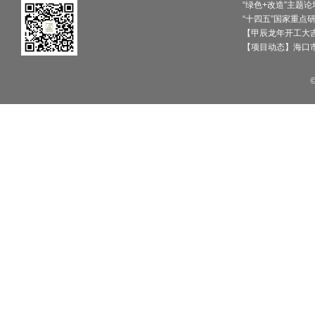
委员
20191128——刘恒院长主持”新时代
【甲辰龙年开工大吉
新应对——设计引领全过程咨询发展
【项目动态】海口
论坛“暨“2019中国建咨人才特训营”
20191119——雄安设计中心喜获
2019世界华人建筑创作奖
20191105——我院设计的新疆档案馆
（新馆）工程即将完工
20191105——我院设计的合肥上海外
国语学校项目建成
20191105——我院在新疆沙湾地区设
计完成的系列项目（在建照片）
20191023——我院刘恒院长随集团公
司领导赴深圳工务署交流座谈
20190922——深圳市建筑工务署副署